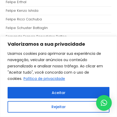
Felipe Erthal
Felipe Kenzo Ishida
Felipe Ricci Cachuba
Felipe Schuster Battaglin
Fernanda Francis Benedides Bettes
Valorizamos a sua privacidade
Fernanda Pissetti Majid
Usamos cookies para aprimorar sua experiência de
Fernando Yukio Machado Hayashi
navegação, veicular anúncios ou conteúdo
Filipe Arthur Bianco
personalizado e analisar nosso tráfego. Ao clicar em
Flavia Caroline Gemmi
"Aceitar tudo", você concorda com o uso de
cookies.
Política de privacidade
Flavia Vieira Meggetto
Flávio Bassoli
Aceitar
Gilberto Miguel Stroparo
Giovanna Vinholi
Rejeitar
Glaucoma