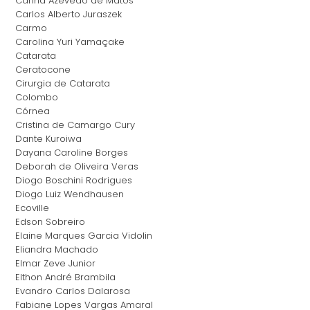
Carina Azevedo de Matos
Carlos Alberto Juraszek
Carmo
Carolina Yuri Yamaçake
Catarata
Ceratocone
Cirurgia de Catarata
Colombo
Córnea
Cristina de Camargo Cury
Dante Kuroiwa
Dayana Caroline Borges
Deborah de Oliveira Veras
Diogo Boschini Rodrigues
Diogo Luiz Wendhausen
Ecoville
Edson Sobreiro
Elaine Marques Garcia Vidolin
Eliandra Machado
Elmar Zeve Junior
Elthon André Brambila
Evandro Carlos Dalarosa
Fabiane Lopes Vargas Amaral