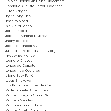
Heloisa Helena Abil Russ Giacometti
Henrique Augusto Sartori Gaertner
Hilton Vargas
Ingrid Eyng Thiel
Instituto Mosa
Isis Vieira Lobão
Jardim Social
Jeferson Adriano Druszcz
Jhony de Polo
João Fernandes Alves
Juliana Ferreira da Costa Vargas
Kheder Bark Chebli
Leandro Chaves
Lentes de Contato
Lentes Intra Oculares
Liliane Back Ferré
Lucas Shiokawa
Luis Ricardo Antunes de Castro
Maite Daniele Bazetti Basso
Marcella Regina Ganho Souza
Marcelo Mendes
Marco Antônio Fadul Maia
Marcos Aurelio Abib Junior