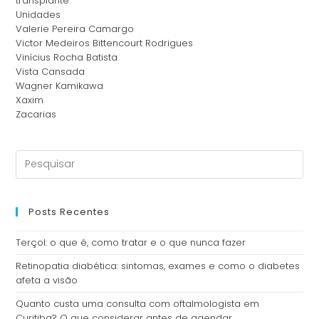
transplante
Unidades
Valerie Pereira Camargo
Victor Medeiros Bittencourt Rodrigues
Vinícius Rocha Batista
Vista Cansada
Wagner Kamikawa
Xaxim
Zacarias
Posts Recentes
Terçol: o que é, como tratar e o que nunca fazer
Retinopatia diabética: sintomas, exames e como o diabetes
afeta a visão
Quanto custa uma consulta com oftalmologista em
Curitiba? O que considerar antes de agendar