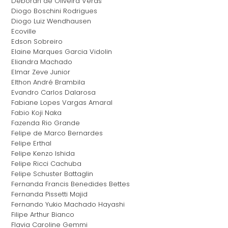
Deborah de Oliveira Veras
Diogo Boschini Rodrigues
Diogo Luiz Wendhausen
Ecoville
Edson Sobreiro
Elaine Marques Garcia Vidolin
Eliandra Machado
Elmar Zeve Junior
Elthon André Brambila
Evandro Carlos Dalarosa
Fabiane Lopes Vargas Amaral
Fabio Koji Naka
Fazenda Rio Grande
Felipe de Marco Bernardes
Felipe Erthal
Felipe Kenzo Ishida
Felipe Ricci Cachuba
Felipe Schuster Battaglin
Fernanda Francis Benedides Bettes
Fernanda Pissetti Majid
Fernando Yukio Machado Hayashi
Filipe Arthur Bianco
Flavia Caroline Gemmi