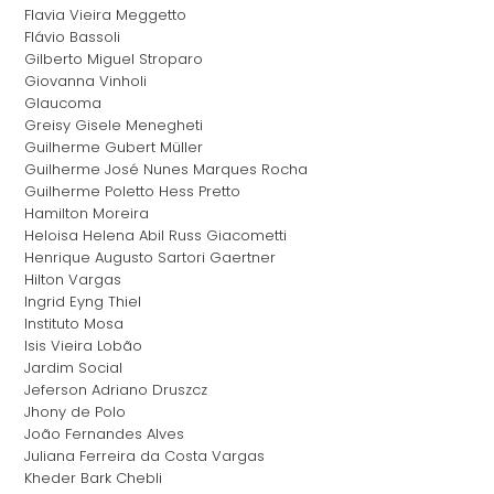
Flavia Vieira Meggetto
Flávio Bassoli
Gilberto Miguel Stroparo
Giovanna Vinholi
Glaucoma
Greisy Gisele Menegheti
Guilherme Gubert Müller
Guilherme José Nunes Marques Rocha
Guilherme Poletto Hess Pretto
Hamilton Moreira
Heloisa Helena Abil Russ Giacometti
Henrique Augusto Sartori Gaertner
Hilton Vargas
Ingrid Eyng Thiel
Instituto Mosa
Isis Vieira Lobão
Jardim Social
Jeferson Adriano Druszcz
Jhony de Polo
João Fernandes Alves
Juliana Ferreira da Costa Vargas
Kheder Bark Chebli