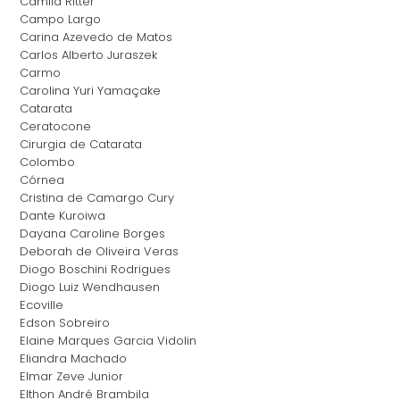
Camila Ritter
Campo Largo
Carina Azevedo de Matos
Carlos Alberto Juraszek
Carmo
Carolina Yuri Yamaçake
Catarata
Ceratocone
Cirurgia de Catarata
Colombo
Córnea
Cristina de Camargo Cury
Dante Kuroiwa
Dayana Caroline Borges
Deborah de Oliveira Veras
Diogo Boschini Rodrigues
Diogo Luiz Wendhausen
Ecoville
Edson Sobreiro
Elaine Marques Garcia Vidolin
Eliandra Machado
Elmar Zeve Junior
Elthon André Brambila