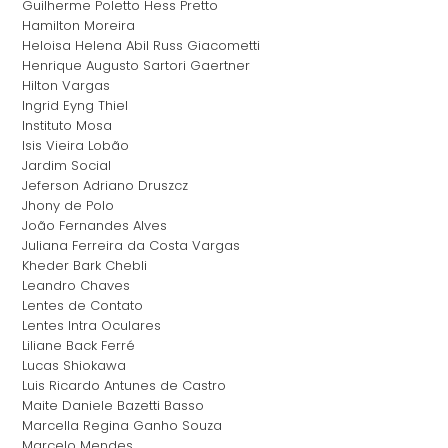
Guilherme Poletto Hess Pretto
Hamilton Moreira
Heloisa Helena Abil Russ Giacometti
Henrique Augusto Sartori Gaertner
Hilton Vargas
Ingrid Eyng Thiel
Instituto Mosa
Isis Vieira Lobão
Jardim Social
Jeferson Adriano Druszcz
Jhony de Polo
João Fernandes Alves
Juliana Ferreira da Costa Vargas
Kheder Bark Chebli
Leandro Chaves
Lentes de Contato
Lentes Intra Oculares
Liliane Back Ferré
Lucas Shiokawa
Luis Ricardo Antunes de Castro
Maite Daniele Bazetti Basso
Marcella Regina Ganho Souza
Marcelo Mendes