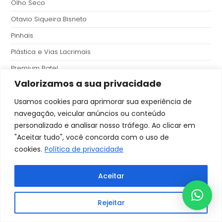
Olho Seco
Otavio Siqueira Bisneto
Pinhais
Plástica e Vias Lacrimais
Premium Batel
Valorizamos a sua privacidade
Presbiopia
Priscila Helena Araujo Oliveira
Usamos cookies para aprimorar sua experiência de
navegação, veicular anúncios ou conteúdo
Rafael de Matos
personalizado e analisar nosso tráfego. Ao clicar em
Rafael Ferre
"Aceitar tudo", você concorda com o uso de
cookies.
Política de privacidade
Rafael Garcez Barreto
Rafael Pasqualini de Assis
Aceitar
Rafaela Cesário Pereira Maluf
Rafaela Godoy
Rejeitar
Rafaela Modelli