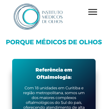
PORQUE MÉDICOS DE OLHOS
Referência em
Oftalmologia:
Com 18 unidades em Curitiba e
região metropolitana, somos um
dos maiores complexos
oftalmológicos do Sul do país,
oferecendo atendimento de alta