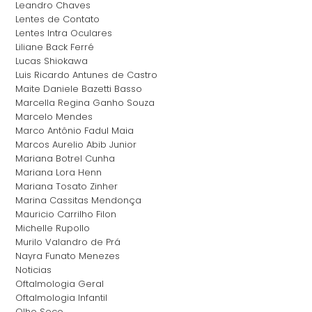
Leandro Chaves
Lentes de Contato
Lentes Intra Oculares
Liliane Back Ferré
Lucas Shiokawa
Luis Ricardo Antunes de Castro
Maite Daniele Bazetti Basso
Marcella Regina Ganho Souza
Marcelo Mendes
Marco Antônio Fadul Maia
Marcos Aurelio Abib Junior
Mariana Botrel Cunha
Mariana Lora Henn
Mariana Tosato Zinher
Marina Cassitas Mendonça
Mauricio Carrilho Filon
Michelle Rupollo
Murilo Valandro de Prá
Nayra Funato Menezes
Noticias
Oftalmologia Geral
Oftalmologia Infantil
Olho Seco