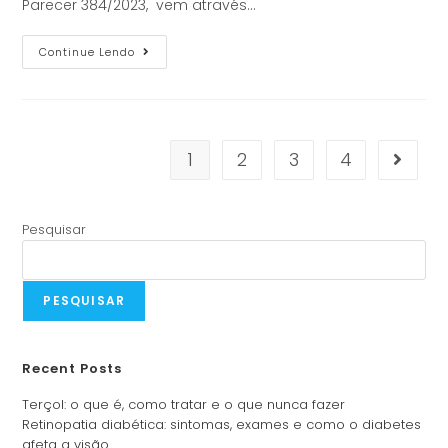
Parecer 384/2023, vem através…
Continue Lendo
1
2
3
4
Pesquisar
PESQUISAR
Recent Posts
Terçol: o que é, como tratar e o que nunca fazer
Retinopatia diabética: sintomas, exames e como o diabetes
afeta a visão