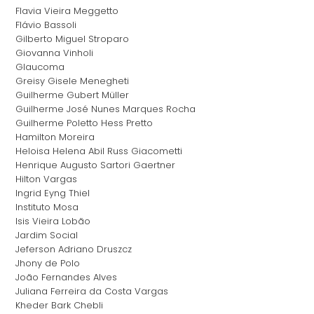
Flavia Vieira Meggetto
Flávio Bassoli
Gilberto Miguel Stroparo
Giovanna Vinholi
Glaucoma
Greisy Gisele Menegheti
Guilherme Gubert Müller
Guilherme José Nunes Marques Rocha
Guilherme Poletto Hess Pretto
Hamilton Moreira
Heloisa Helena Abil Russ Giacometti
Henrique Augusto Sartori Gaertner
Hilton Vargas
Ingrid Eyng Thiel
Instituto Mosa
Isis Vieira Lobão
Jardim Social
Jeferson Adriano Druszcz
Jhony de Polo
João Fernandes Alves
Juliana Ferreira da Costa Vargas
Kheder Bark Chebli