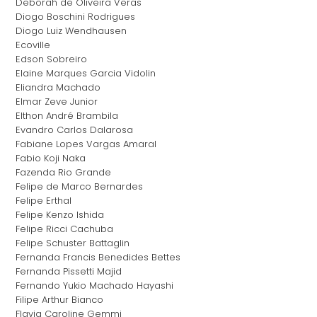
Deborah de Oliveira Veras
Diogo Boschini Rodrigues
Diogo Luiz Wendhausen
Ecoville
Edson Sobreiro
Elaine Marques Garcia Vidolin
Eliandra Machado
Elmar Zeve Junior
Elthon André Brambila
Evandro Carlos Dalarosa
Fabiane Lopes Vargas Amaral
Fabio Koji Naka
Fazenda Rio Grande
Felipe de Marco Bernardes
Felipe Erthal
Felipe Kenzo Ishida
Felipe Ricci Cachuba
Felipe Schuster Battaglin
Fernanda Francis Benedides Bettes
Fernanda Pissetti Majid
Fernando Yukio Machado Hayashi
Filipe Arthur Bianco
Flavia Caroline Gemmi