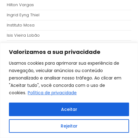
Hilton Vargas
Ingrid Eyng Thiel
Instituto Mosa
Isis Vieira Lobão
Jardim Social
Valorizamos a sua privacidade
Jeferson Adriano Druszcz
Usamos cookies para aprimorar sua experiência de
Jhony de Polo
navegação, veicular anúncios ou conteúdo
João Fernandes Alves
personalizado e analisar nosso tráfego. Ao clicar em
"Aceitar tudo", você concorda com o uso de
Juliana Ferreira da Costa Vargas
cookies.
Política de privacidade
Kheder Bark Chebli
Leandro Chaves
Aceitar
Lentes de Contato
Rejeitar
Lentes Intra Oculares
Liliane Back Ferré