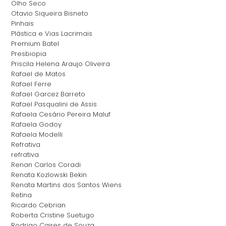
Olho Seco
Otavio Siqueira Bisneto
Pinhais
Plástica e Vias Lacrimais
Premium Batel
Presbiopia
Priscila Helena Araujo Oliveira
Rafael de Matos
Rafael Ferre
Rafael Garcez Barreto
Rafael Pasqualini de Assis
Rafaela Cesário Pereira Maluf
Rafaela Godoy
Rafaela Modelli
Refrativa
refrativa
Renan Carlos Coradi
Renata Kozlowski Bekin
Renata Martins dos Santos Wiens
Retina
Ricardo Cebrian
Roberta Cristine Suetugo
Rodrigo Caires de Souza