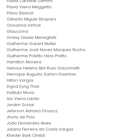
Flavia Caroline Gemmi
Flavia Vieira Meggetto
Flávio Bassoli
Gilberto Miguel Stroparo
Giovanna Vinholi
Glaucoma
Greisy Gisele Menegheti
Guilherme Gubert Müller
Guilherme José Nunes Marques Rocha
Guilherme Poletto Hess Pretto
Hamilton Moreira
Heloisa Helena Abil Russ Giacometti
Henrique Augusto Sartori Gaertner
Hilton Vargas
Ingrid Eyng Thiel
Instituto Mosa
Isis Vieira Lobão
Jardim Social
Jeferson Adriano Druszcz
Jhony de Polo
João Fernandes Alves
Juliana Ferreira da Costa Vargas
Kheder Bark Chebli