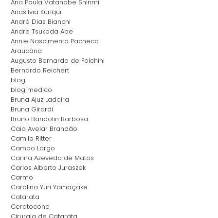
Ana Paula Vatanabe Shinmi
Anasilvia Kuriqui
André Dias Bianchi
Andre Tsukada Abe
Annie Nascimento Pacheco
Araucária
Augusto Bernardo de Folchini
Bernardo Reichert
blog
blog medico
Bruna Ajuz Ladeira
Bruna Girardi
Bruno Bandolin Barbosa
Caio Avelar Brandão
Camila Ritter
Campo Largo
Carina Azevedo de Matos
Carlos Alberto Juraszek
Carmo
Carolina Yuri Yamaçake
Catarata
Ceratocone
Cirurgia de Catarata