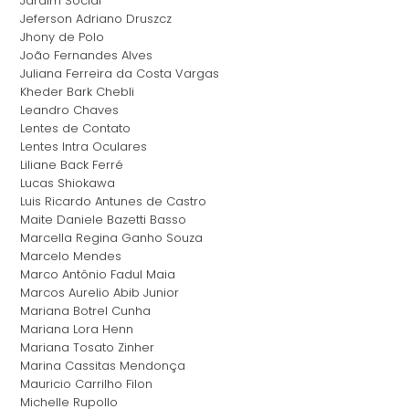
Jardim Social
Jeferson Adriano Druszcz
Jhony de Polo
João Fernandes Alves
Juliana Ferreira da Costa Vargas
Kheder Bark Chebli
Leandro Chaves
Lentes de Contato
Lentes Intra Oculares
Liliane Back Ferré
Lucas Shiokawa
Luis Ricardo Antunes de Castro
Maite Daniele Bazetti Basso
Marcella Regina Ganho Souza
Marcelo Mendes
Marco Antônio Fadul Maia
Marcos Aurelio Abib Junior
Mariana Botrel Cunha
Mariana Lora Henn
Mariana Tosato Zinher
Marina Cassitas Mendonça
Mauricio Carrilho Filon
Michelle Rupollo