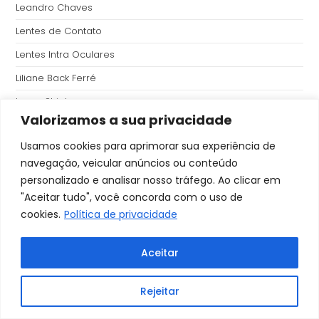
Leandro Chaves
Lentes de Contato
Lentes Intra Oculares
Liliane Back Ferré
Lucas Shiokawa
Valorizamos a sua privacidade
Luis Ricardo Antunes de Castro
Usamos cookies para aprimorar sua experiência de
Maite Daniele Bazetti Basso
navegação, veicular anúncios ou conteúdo
Marcella Regina Ganho Souza
personalizado e analisar nosso tráfego. Ao clicar em
Marcelo Mendes
"Aceitar tudo", você concorda com o uso de
cookies.
Política de privacidade
Marco Antônio Fadul Maia
Marcos Aurelio Abib Junior
Aceitar
Mariana Botrel Cunha
Mariana Lora Henn
Rejeitar
Mariana Tosato Zinher