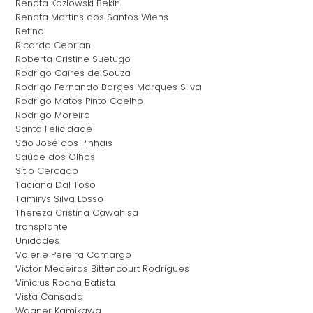
Renata Kozlowski Bekin
Renata Martins dos Santos Wiens
Retina
Ricardo Cebrian
Roberta Cristine Suetugo
Rodrigo Caires de Souza
Rodrigo Fernando Borges Marques Silva
Rodrigo Matos Pinto Coelho
Rodrigo Moreira
Santa Felicidade
São José dos Pinhais
Saúde dos Olhos
Sítio Cercado
Taciana Dal Toso
Tamirys Silva Losso
Thereza Cristina Cawahisa
transplante
Unidades
Valerie Pereira Camargo
Victor Medeiros Bittencourt Rodrigues
Vinícius Rocha Batista
Vista Cansada
Wagner Kamikawa