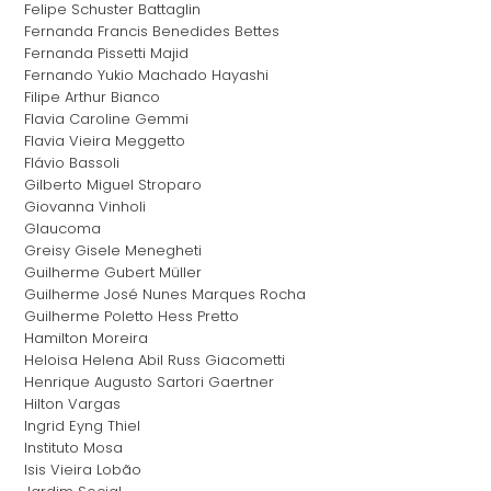
Felipe Schuster Battaglin
Fernanda Francis Benedides Bettes
Fernanda Pissetti Majid
Fernando Yukio Machado Hayashi
Filipe Arthur Bianco
Flavia Caroline Gemmi
Flavia Vieira Meggetto
Flávio Bassoli
Gilberto Miguel Stroparo
Giovanna Vinholi
Glaucoma
Greisy Gisele Menegheti
Guilherme Gubert Müller
Guilherme José Nunes Marques Rocha
Guilherme Poletto Hess Pretto
Hamilton Moreira
Heloisa Helena Abil Russ Giacometti
Henrique Augusto Sartori Gaertner
Hilton Vargas
Ingrid Eyng Thiel
Instituto Mosa
Isis Vieira Lobão