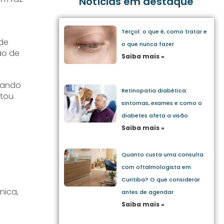
Notícias em destaque
Terçol: o que é, como tratar e
 de
o que nunca fazer
ão de
Saiba mais »
quando
Retinopatia diabética:
ctou
sintomas, exames e como o
diabetes afeta a visão
Saiba mais »
Quanto custa uma consulta
com oftalmologista em
Curitiba? O que considerar
nica,
antes de agendar
Saiba mais »