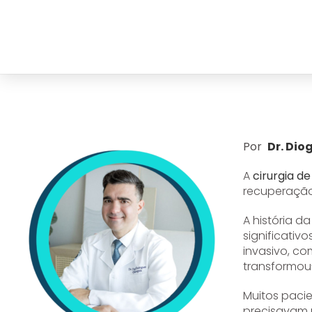
Por
Dr. Dio
A
cirurgia d
recuperação 
A história d
significativ
invasivo, c
transformou
Muitos pacie
precisavam 