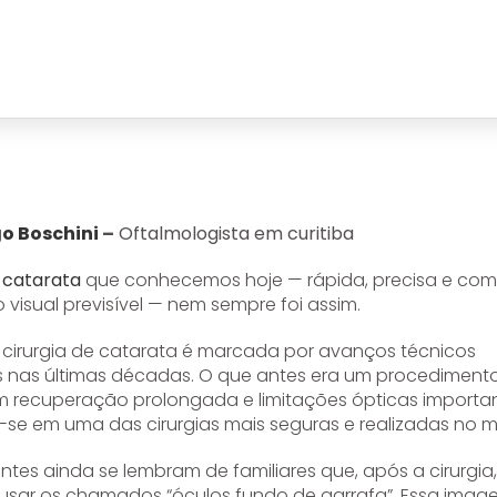
go Boschini
–
Oftalmologista em curitiba
e catarata
que conhecemos hoje — rápida, precisa e com
visual previsível — nem sempre foi assim.
a cirurgia de catarata é marcada por avanços técnicos
os nas últimas décadas. O que antes era um procediment
om recuperação prolongada e limitações ópticas importan
-se em uma das cirurgias mais seguras e realizadas no 
ntes ainda se lembram de familiares que, após a cirurgia,
usar os chamados “óculos fundo de garrafa”. Essa imag