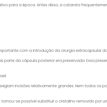
tivo para a época. Antes disso, a catarata frequenteme
mportante com a introdução da cirurgia extracapsular da
 mas parte da cápsula posterior era preservada. Essa pr
sil.
e exigiam incisões relativamente grandes. Nem todos os p
, tornou-se possível substituir o cristalino removido por u