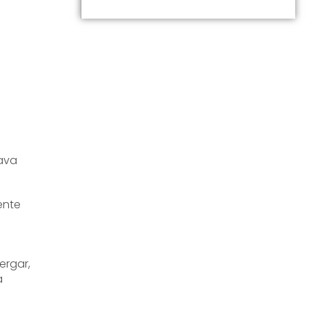
rava
ente
ergar,
a