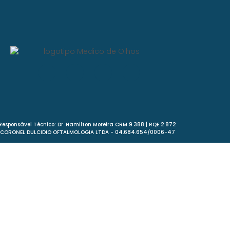
Responsável Técnico: Dr. Hamilton Moreira CRM 9.388 | RQE 2.872
CORONEL DULCIDIO OFTALMOLOGIA LTDA - 04.684.654/0006-47