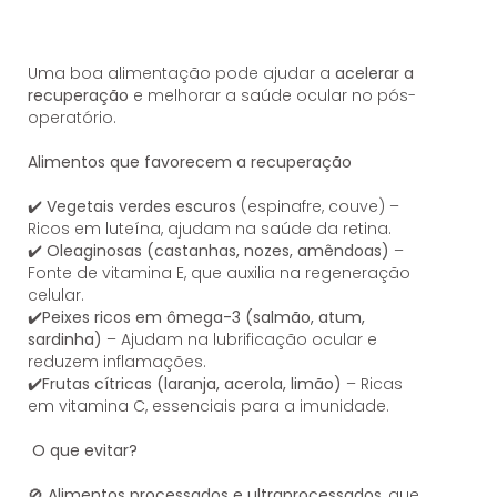
Uma boa alimentação pode ajudar a
acelerar a
recuperação
e melhorar a saúde ocular no pós-
operatório.
Alimentos que favorecem a recuperação
✔️ Vegetais verdes escuros
(espinafre, couve) –
Ricos em luteína, ajudam na saúde da retina.
✔️
Oleaginosas (castanhas, nozes, amêndoas)
–
Fonte de vitamina E, que auxilia na regeneração
celular.
✔️Peixes ricos em ômega-3 (salmão, atum,
sardinha)
– Ajudam na lubrificação ocular e
reduzem inflamações.
✔️Frutas cítricas (laranja, acerola, limão)
– Ricas
em vitamina C, essenciais para a imunidade.
O que evitar?
🚫
Alimentos processados e ultraprocessados
, que