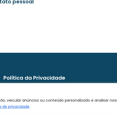
tato pessoal
Política da Privacidade
Termo de Uso
o, veicular anúncios ou conteúdo personalizado e analisar noss
Política de Privacidade
ca de privacidade
Trabalhe Conosco