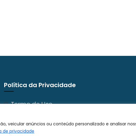
Política da Privacidade
Termo de Uso
Política de Privacidade
Trabalhe Conosco
o, veicular anúncios ou conteúdo personalizado e analisar noss
ca de privacidade