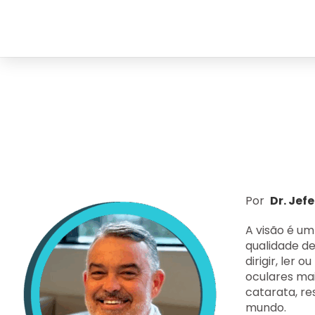
Por
Dr. Jef
A visão é u
qualidade de
dirigir, ler
oculares ma
catarata
, r
mundo.