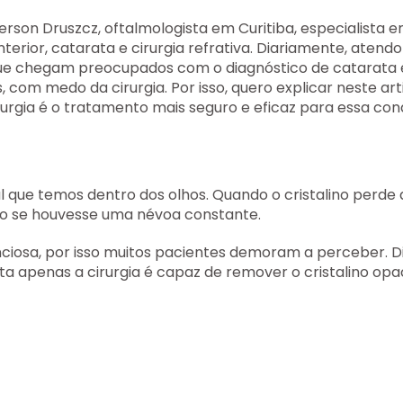
ferson Druszcz
, oftalmologista em Curitiba, especialista 
erior, catarata e cirurgia refrativa. Diariamente, atendo
ue chegam preocupados com o diagnóstico de catarata 
, com medo da cirurgia. Por isso, quero explicar neste art
rurgia é o tratamento mais seguro e eficaz
para essa cond
ral que temos dentro dos olhos. Quando o cristalino perde 
mo se houvesse uma névoa constante.
ciosa, por isso muitos pacientes demoram a perceber. D
ata
apenas a cirurgia é capaz de remover o cristalino opa