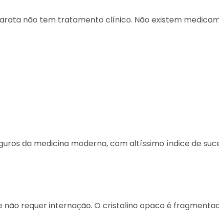
tarata
não tem tratamento clínico
. Não existem medicame
guros da medicina moderna
, com altíssimo índice de suc
te não requer internação. O cristalino opaco é fragmenta