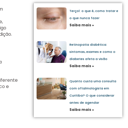
em
Terçol: o que é, como tratar e
o que nunca fazer
e,
Saiba mais »
igo
ição.
Retinopatia diabética:
sintomas, exames e como o
diabetes afeta a visão
a
Saiba mais »
iferente
Quanto custa uma consulta
co e
com oftalmologista em
Curitiba? O que considerar
antes de agendar
Saiba mais »