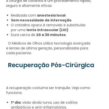
A cirurgia de catarata é um procedimento
rápido,
seguro e altamente eficaz
:
Realizada com
anestesia local
.
Sem necessidade de internação
.
O cristalino opaco é removido e substituído
por uma
lente intraocular (LIO)
.
Dura cerca de
20 a 30 minutos
.
O Médicos de Olhos utiliza
tecnologia avançada
e lentes de última geração
, personalizadas para
cada paciente.
Recuperação Pós-Cirúrgica
A recuperação costuma ser tranquila. Veja como
funciona:
1º dia:
visão ainda turva, uso de colírios
antibióticos e anti-inflamatórios.