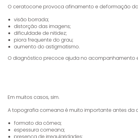
O ceratocone provoca afinamento e deformação da
visão borrada;
distorção das imagens;
dificuldade de nitidez;
piora frequente do grau;
aumento do astigmatismo.
O diagnóstico precoce ajuda no acompanhamento e
Em muitos casos, sim.
A topografia corneana é muito importante antes da cir
formato da córnea;
espessura corneana;
presença de irregularidades;