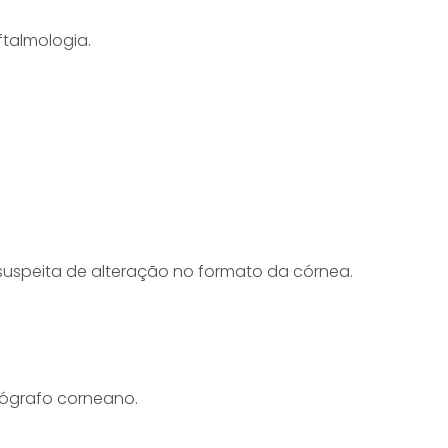
ftalmologia.
suspeita de alteração no formato da córnea.
ógrafo corneano.