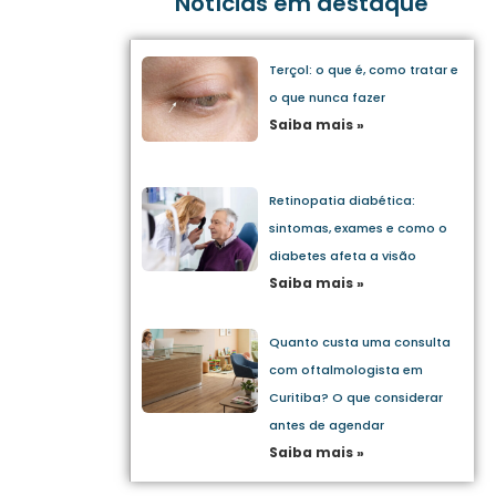
Notícias em destaque
Terçol: o que é, como tratar e
o que nunca fazer
Saiba mais »
Retinopatia diabética:
sintomas, exames e como o
diabetes afeta a visão
Saiba mais »
Quanto custa uma consulta
com oftalmologista em
Curitiba? O que considerar
antes de agendar
Saiba mais »