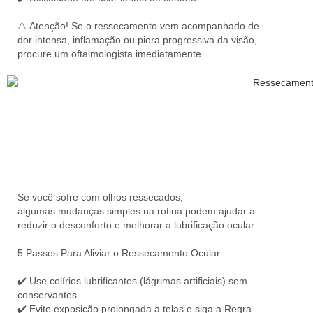
⚠️
Atenção!
Se o ressecamento vem acompanhado de
dor intensa, inflamação ou piora progressiva da visão,
procure um oftalmologista
imediatamente
.
Se você sofre com olhos ressecados,
algumas
mudanças simples na rotina
podem ajudar a
reduzir o desconforto e melhorar a lubrificação ocular.
5 Passos Para Aliviar o Ressecamento Ocular:
✔️️
Use colírios lubrificantes
(lágrimas artificiais) sem
conservantes.
✔️
Evite exposição prolongada a telas
e siga a
Regra