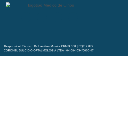
Responsável Técnico: Dr. Hamilton Moreira CRM 9.388 | RQE 2.872
CORONEL DULCIDIO OFTALMOLOGIA LTDA - 04.684.654/0006-47