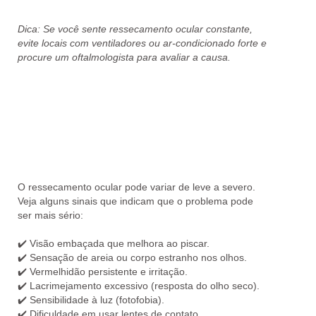
Dica:
Se você sente
ressecamento ocular constante
,
evite locais com ventiladores ou ar-condicionado forte e
procure um oftalmologista para avaliar a causa.
O ressecamento ocular pode variar de
leve a severo
.
Veja alguns sinais que indicam que o problema pode
ser mais sério:
✔️
Visão embaçada que melhora ao piscar.
✔️
Sensação de areia ou corpo estranho nos olhos.
✔️
Vermelhidão persistente e irritação.
✔️
Lacrimejamento excessivo (resposta do olho seco).
✔️
Sensibilidade à luz (fotofobia).
✔️
Dificuldade em usar lentes de contato.