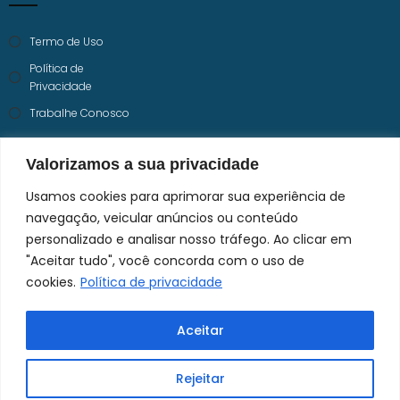
Termo de Uso
Política de
Privacidade
Trabalhe Conosco
Valorizamos a sua privacidade
Usamos cookies para aprimorar sua experiência de
navegação, veicular anúncios ou conteúdo
personalizado e analisar nosso tráfego. Ao clicar em
"Aceitar tudo", você concorda com o uso de
cookies.
Política de privacidade
Aceitar
Rejeitar
Responsável Técnico: Dr. Hamilton Moreira CRM 9.388 | RQE 2.872
CORONEL DULCIDIO OFTALMOLOGIA LTDA - 04.684.654/0006-47