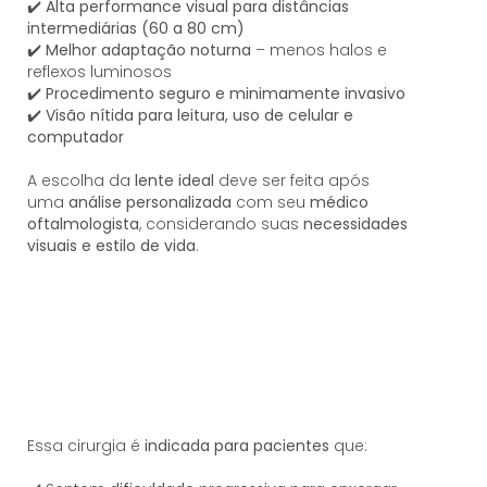
✔️
Alta performance visual para distâncias
intermediárias (60 a 80 cm)
✔️
Melhor adaptação noturna
– menos halos e
reflexos luminosos
✔️
Procedimento seguro e minimamente invasivo
✔️
Visão nítida para leitura, uso de celular e
computador
A escolha da
lente ideal
deve ser feita após
uma
análise personalizada
com seu
médico
oftalmologista
, considerando suas
necessidades
visuais e estilo de vida
.
Essa cirurgia é
indicada para pacientes
que: