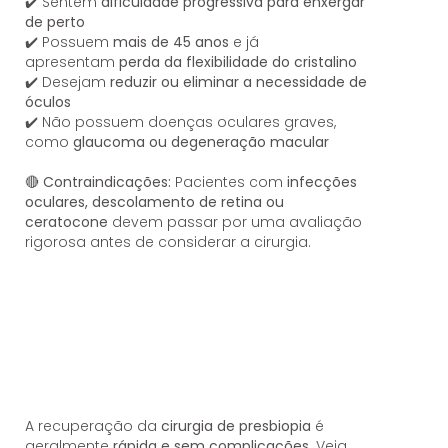
✔️ Sentem
dificuldade progressiva para enxergar
de perto
✔️ Possuem
mais de 45 anos
e já
apresentam
perda da flexibilidade do cristalino
✔️ Desejam
reduzir ou eliminar a necessidade de
óculos
✔️ Não possuem doenças oculares graves,
como
glaucoma ou degeneração macular
🔴
Contraindicações:
Pacientes com
infecções
oculares, descolamento de retina ou
ceratocone
devem passar por uma avaliação
rigorosa antes de considerar a cirurgia.
A recuperação da
cirurgia de presbiopia
é
geralmente
rápida e sem complicações
. Veja