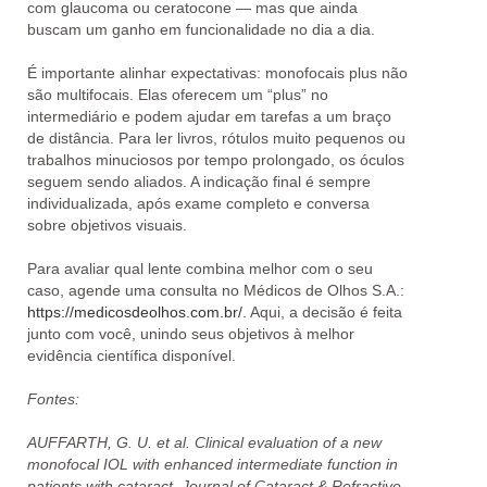
com glaucoma ou ceratocone
— mas que ainda
buscam
um ganho em funcionalidade
no dia a dia.
É importante alinhar expectativas:
monofocais plus não
são multifocais
. Elas oferecem um
“plus” no
intermediário
e podem ajudar em tarefas a um braço
de distância. Para ler livros, rótulos muito pequenos ou
trabalhos minuciosos por tempo prolongado,
os óculos
seguem sendo aliados
. A indicação final é sempre
individualizada
, após exame completo e conversa
sobre objetivos visuais.
Para avaliar qual lente combina melhor com o seu
caso, agende uma consulta no
Médicos de Olhos S.A.
:
https://medicosdeolhos.com.br/
. Aqui, a decisão é feita
junto com você
, unindo seus objetivos à melhor
evidência científica disponível.
Fontes:
AUFFARTH, G. U. et al. Clinical evaluation of a new
monofocal IOL with enhanced intermediate function in
patients with cataract.
Journal of Cataract & Refractive