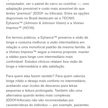
computador, ver o painel do carro ou cozinhar —,
com
adaptação previsível e custo mais acessível
do que
lentes “premium” (EDOF ou trifocais). Entre as opções
disponíveis no Brasil destacam-se a TECNIS
Eyhance™ (Johnson & Johnson Vision) e a Vivinex
Impress™ (HOYA).
Em termos práticos, a
Eyhance™
preserva a visão de
longe e costuma
melhorar a visão intermediária
em
relação a uma monofocal padrão da mesma família. Já
a
Vivinex Impress™
segue a mesma proposta: manter
a nitidez para longe com
intermediário mais
confortável
.
Estudos clínicos
relatam
boa visão de
longe e intermediária e alta satisfação
.
Para quem elas fazem sentido? Para quem valoriza
longe nítido
e deseja
mais conforto no intermediário
,
aceitando
usar óculos de descanso para letras
pequenas e leitura prolongada
. Também são uma
alternativa quando
lentes mais complexas
(EDOF/trifocais)
não são recomendadas
por
características do indivíduo — por exemplo,
pacientes