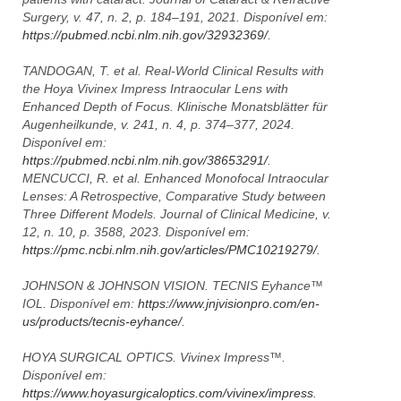
Surgery
, v. 47, n. 2, p. 184–191, 2021. Disponível em:
https://pubmed.ncbi.nlm.nih.gov/32932369/
.
TANDOGAN, T. et al. Real-World Clinical Results with
the Hoya Vivinex Impress Intraocular Lens with
Enhanced Depth of Focus.
Klinische Monatsblätter für
Augenheilkunde
, v. 241, n. 4, p. 374–377, 2024.
Disponível em:
https://pubmed.ncbi.nlm.nih.gov/38653291/
.
MENCUCCI, R. et al. Enhanced Monofocal Intraocular
Lenses: A Retrospective, Comparative Study between
Three Different Models.
Journal of Clinical Medicine
, v.
12, n. 10, p. 3588, 2023. Disponível em:
https://pmc.ncbi.nlm.nih.gov/articles/PMC10219279/
.
JOHNSON & JOHNSON VISION.
TECNIS Eyhance™
IOL
. Disponível em:
https://www.jnjvisionpro.com/en-
us/products/tecnis-eyhance/
.
HOYA SURGICAL OPTICS.
Vivinex Impress™
.
Disponível em:
https://www.hoyasurgicaloptics.com/vivinex/impress
.