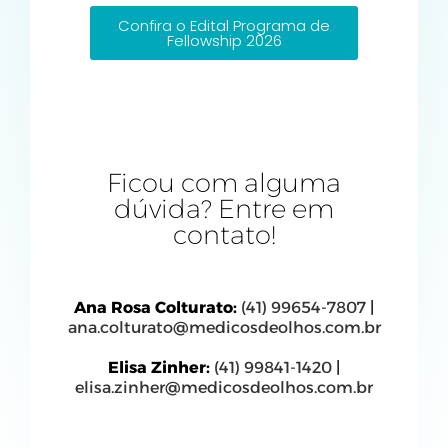
Confira o Edital Programa de
Fellowship 2026
Ficou com alguma
dúvida? Entre em
contato!
Ana Rosa Colturato:
(41) 99654-7807
|
ana.colturato@medicosdeolhos.com.br
Elisa Zinher:
(41) 99841-1420
|
elisa.zinher@medicosdeolhos.com.br