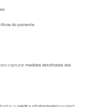
des
.
íficas do paciente
.
 para capturar
medidas detalhadas das
ltados, o
médico oftalmologista
poderá