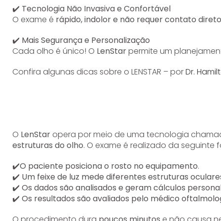
✔️
Tecnologia Não Invasiva e Confortável
O exame é
rápido, indolor e não requer contato diret
✔️
Mais Segurança e Personalização
Cada olho é único! O
LenStar
permite um planejame
Confira algunas dicas sobre o LENSTAR – por
Dr. Hamil
O
LenStar
opera por meio de uma tecnologia cham
estruturas do olho
. O exame é realizado da seguinte 
✔️O paciente posiciona o rosto no equipamento
.
✔️
Um feixe de luz mede diferentes estruturas ocula
✔️
Os dados são analisados e geram cálculos persona
✔️
Os resultados são avaliados pelo médico oftalmolo
O procedimento dura
poucos minutos
e não causa ne