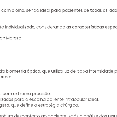
o com o olho
, sendo ideal para
pacientes de todas as ida
nto
individualizado
, considerando
as características espec
ton Moreira
ada
biometria óptica
, que utiliza luz de baixa intensidade
forma:
res com extrema precisão
.
lizados
para a escolha da lente intraocular ideal.
gista
, que define a estratégia cirúrgica.
nhum desconforto ao paciente. Após a análise dos resu