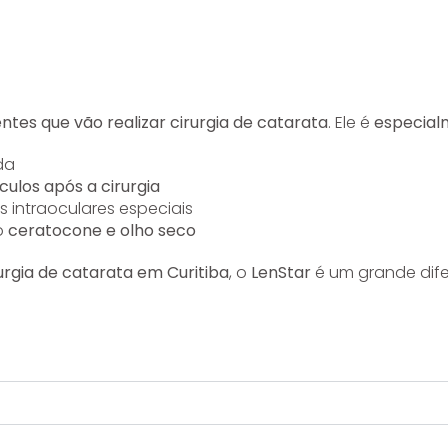
ntes que vão realizar cirurgia de catarata
. Ele é
especial
da
óculos após a cirurgia
es intraoculares especiais
o
ceratocone e olho seco
urgia de catarata em Curitiba
, o
LenStar
é um grande dife