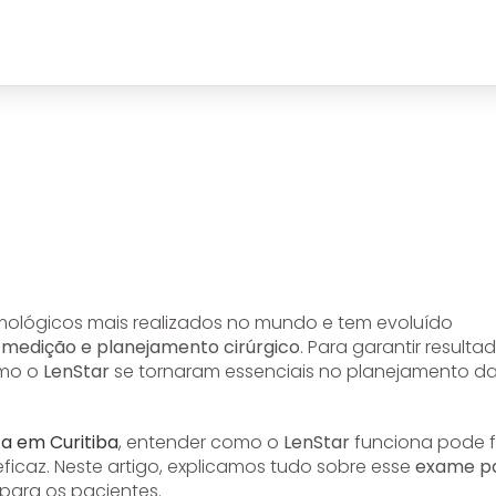
mológicos mais realizados no mundo e tem evoluído
 medição e planejamento cirúrgico
. Para garantir resulta
omo o
LenStar
se tornaram essenciais no planejamento d
ta em Curitiba
, entender como o
LenStar
funciona pode f
ficaz. Neste artigo, explicamos tudo sobre esse
exame p
 para os pacientes.