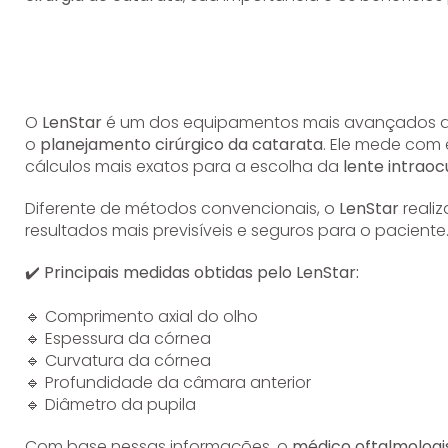
O
LenStar
é um dos equipamentos mais avançados 
o
planejamento cirúrgico da catarata
. Ele mede com 
cálculos mais exatos para a escolha da
lente intraoc
Diferente de métodos convencionais, o
LenStar
reali
resultados mais previsíveis e seguros para o paciente
✔️
Principais medidas obtidas pelo LenStar:
🔹 Comprimento axial do olho
🔹 Espessura da córnea
🔹 Curvatura da córnea
🔹 Profundidade da câmara anterior
🔹 Diâmetro da pupila
Com base nessas informações, o
médico oftalmologi