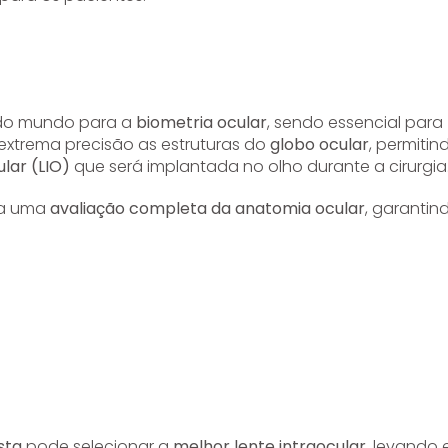
do mundo para a
biometria ocular
, sendo essencial para
extrema precisão as estruturas do
globo ocular
, permitin
ular (LIO)
que será implantada no olho durante a cirurgia
za uma
avaliação completa da anatomia ocular
, garantin
.
sta
pode selecionar a
melhor lente intraocular
, levando