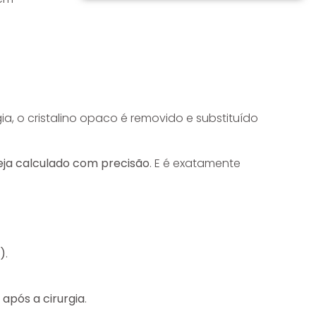
gia, o cristalino opaco é removido e substituído
eja calculado com precisão
. E é exatamente
O)
.
 após a cirurgia
.