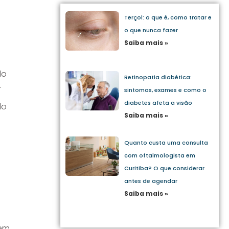
Terçol: o que é, como tratar e
o que nunca fazer
Saiba mais »
do
Retinopatia diabética:
.
sintomas, exames e como o
diabetes afeta a visão
do
Saiba mais »
Quanto custa uma consulta
com oftalmologista em
Curitiba? O que considerar
antes de agendar
Saiba mais »
 em