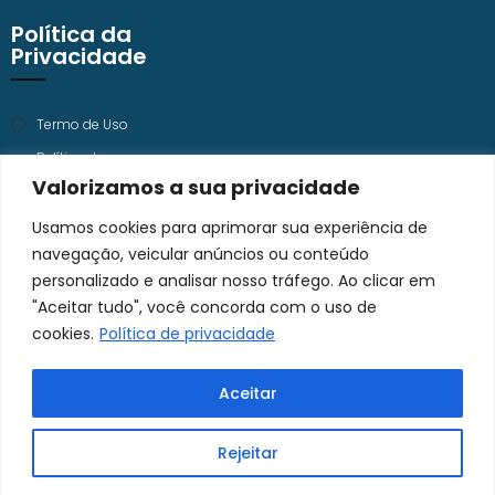
Política da
Privacidade
Termo de Uso
Política de
Privacidade
Valorizamos a sua privacidade
Trabalhe Conosco
Usamos cookies para aprimorar sua experiência de
navegação, veicular anúncios ou conteúdo
personalizado e analisar nosso tráfego. Ao clicar em
"Aceitar tudo", você concorda com o uso de
cookies.
Política de privacidade
Aceitar
Rejeitar
Responsável Técnico: Dr. Hamilton Moreira CRM 9.388 | RQE 2.872
CORONEL DULCIDIO OFTALMOLOGIA LTDA - 04.684.654/0006-47