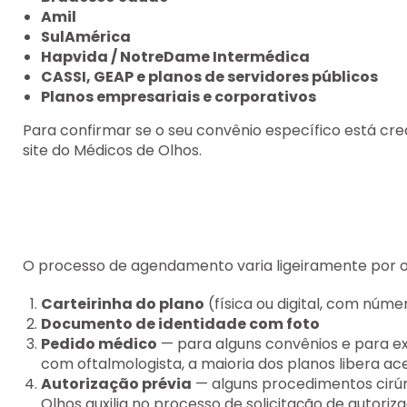
Amil
SulAmérica
Hapvida / NotreDame Intermédica
CASSI, GEAP e planos de servidores públicos
Planos empresariais e corporativos
Para confirmar se o seu convênio específico está cr
site do Médicos de Olhos.
O processo de agendamento varia ligeiramente por 
Carteirinha do plano
(física ou digital, com núme
Documento de identidade com foto
Pedido médico
— para alguns convênios e para e
com oftalmologista, a maioria dos planos libera ac
Autorização prévia
— alguns procedimentos cirúr
Olhos auxilia no processo de solicitação de autoriz