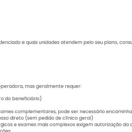
edenciado e quais unidades atendem pelo seu plano, cons
operadora, mas geralmente requer:
ro do beneficiário)
xames complementares, pode ser necessário encaminham
esso direto (sem pedido de clínico geral)
gicos e exames mais complexos exigem autorização da o
ações