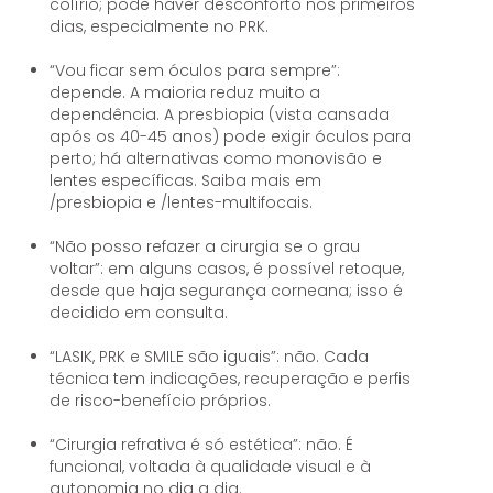
colírio; pode haver desconforto nos primeiros
dias, especialmente no PRK.
“Vou ficar sem óculos para sempre”:
depende. A maioria reduz muito a
dependência. A presbiopia (vista cansada
após os 40-45 anos) pode exigir óculos para
perto; há alternativas como monovisão e
lentes específicas. Saiba mais em
/presbiopia e /lentes-multifocais.
“Não posso refazer a cirurgia se o grau
voltar”: em alguns casos, é possível retoque,
desde que haja segurança corneana; isso é
decidido em consulta.
“LASIK, PRK e SMILE são iguais”: não. Cada
técnica tem indicações, recuperação e perfis
de risco-benefício próprios.
“Cirurgia refrativa é só estética”: não. É
funcional, voltada à qualidade visual e à
autonomia no dia a dia.